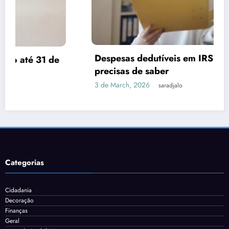
Despesas dedutíveis em IRS: tudo o que
precisas de saber
3 de March, 2026
saradjalo
Categorias
Cidadania
Decoração
Finanças
Geral