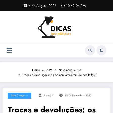
Skip
6 de August, 2026
10:42:07 PM
to
content
Home
2025
November
25
Trocas e devoluções: os comerciantes têm de aceitá-las?
Sem Categoria
Saradjalo
25 De November, 2025
Trocas e devoluções: os